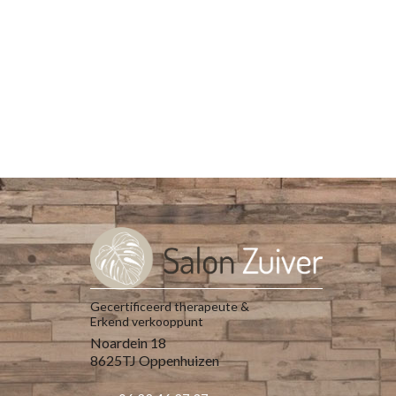
Gecertificeerd therapeute &
Erkend verkooppunt
Noardein 18
8625TJ Oppenhuizen