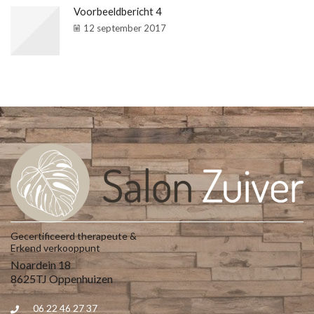
Voorbeeldbericht 4
12 september 2017
Gecertificeerd therapeute &
Erkend verkooppunt
Noardein 18
8625TJ Oppenhuizen
06 22 46 27 37