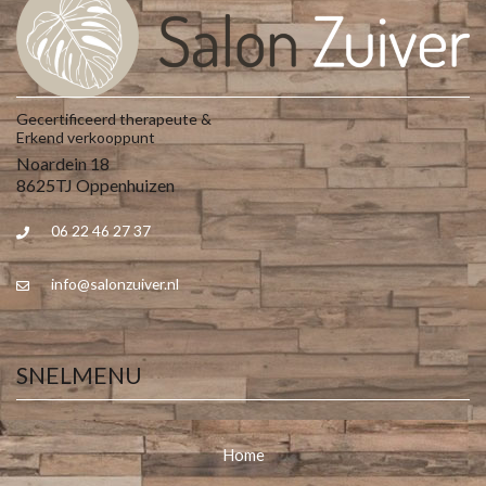
Gecertificeerd therapeute &
Erkend verkooppunt
Noardein 18
8625TJ Oppenhuizen
06 22 46 27 37
info@salonzuiver.nl
SNELMENU
Home