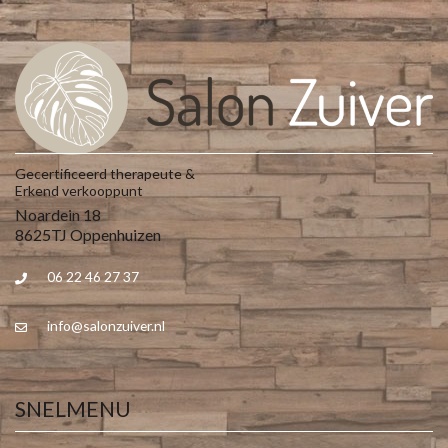
Gecertificeerd therapeute &
Erkend verkooppunt
Noardein 18
8625TJ Oppenhuizen
06 22 46 27 37
info@salonzuiver.nl
SNELMENU